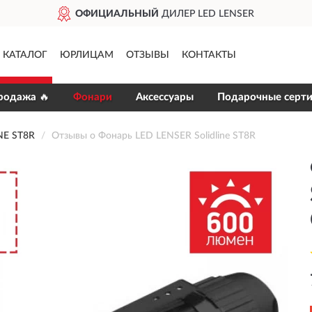
ОФИЦИАЛЬНЫЙ
ДИЛЕР LED LENSER
КАТАЛОГ
ЮРЛИЦАМ
ОТЗЫВЫ
КОНТАКТЫ
родажа 🔥
Фонари
Аксессуары
Подарочные серт
NE ST8R
Отзывы о Фонарь LED LENSER Solidline ST8R