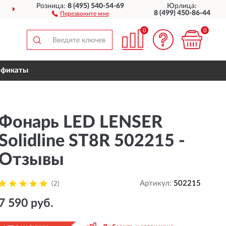
Розница:
8 (495) 540-54-69
Юрлица:
ДОСТАВИМ
ПО ВСЕЙ РОССИИ
8 (499) 450-86-44
Перезвоните мне
0
0
ификаты
Фонарь LED LENSER
Solidline ST8R 502215 -
Отзывы
Артикул:
502215
(2)
7 590 руб.