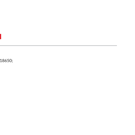
Я
18650;