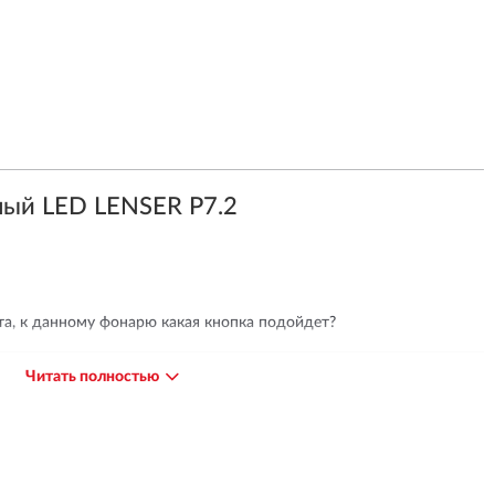
ый LED LENSER P7.2
а, к данному фонарю какая кнопка подойдет?
Читать полностью
рассмотреть вариант: выносная кнопка LED LENSER Remote