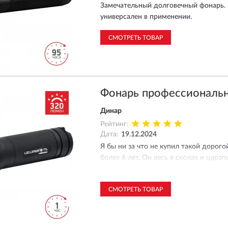
Замечательный долговечный фонарь. 
универсален в применении.
СМОТРЕТЬ ТОВАР
Фонарь профессиональн
Динар
Рейтинг:
Дата:
19.12.2024
Я бы ни за что не купил такой дорог
более 6 лет. Он весь в сколах и цара
Спустя 6 лет скажу, что это СУПЕР ф
действительно яркий, удобно регулиро
СМОТРЕТЬ ТОВАР
Если для вас такая покупка не считае