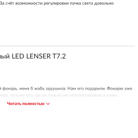
За счёт возможности регулировки пучка света довольно
ый LED LENSER T7.2
ой фонарь, меня б жаба задушила. Нам его подарили. Фонарю уже
пинах, потому что где он только не эксплуатировался нами.
онарь. Надежный, прочный, влагостойкий, удобный в руке. Луч
Читать полностью
вать пучок света.
тся дорогой, однозначно рекомендую!!!!