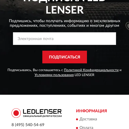
ночник. Вес маленький, соответствует заявленному. Клипса-
LENSER
зажим хорошо держит даже на тонком кармане рубашки.
На природе клипса будет очень востребована, наверное.
Недостаток -- вместо металла сделан из пластика,
Подпишись, чтобы получать информацию о эксклюзивных
предложениях,
поступлениях, событиях и многом другом
присутствует небольшой постоянный синтетический запах.
Спасибо!
ПОДПИСАТЬСЯ
Подписываясь, Вы соглашаетесь с
Политикой Конфиденциальности
и
Условиями пользования
LED LENSER
ИНФОРМАЦИЯ
Доставка
8 (495) 540-54-69
Оплата