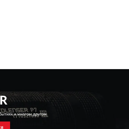
R
бытиях и многом другом
СЯ