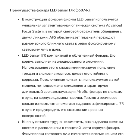
Преимущества фонаря LED Lenser I7R (5507-R):
В конструкции фонарей фирмы LED Lenser используется
уникальная запатентованная оптическая система Advanced
Focus System, в которой световой отражатель объединен с
двумя линзами. AFS обеспечивает плавный переход от
равномерного ближнего света к резко фокусируемому
световому лучу в дали.
LED Lenser I7R компактный и облегченный фонарь. Его
корпус выполнен из анодированного алюминия.
Использование этого сплава минимизирует появление
трещин и сколов на корпусе, делает его стойким к
коррозии. Позолоченные контакты, используемые в этой
модели, не подвержены окислению и гарантируют
длительный срок эксплуатации. Чтобы фонарь не скользил
в руке, на корпусе сделаны насечки. Темляк и резиновое
кольцо из комплекта помогают надежно зафиксировать I7R
в руке и предупредить его скатывание с ровных
поверхностей.
Кнопку питания трудно не заметить, она выделена желтым
цветом и расположена в торцевой части корпуса фонаря.
Фокусировка светового луча изменяется перемещением его