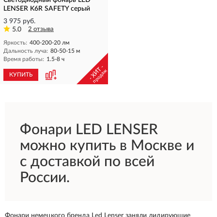
Светодиодный фонарь LED
LENSER K6R SAFETY серый
3 975 руб.
5.0
2 отзыва
Яркость:
400-200-20 лм
Дальность луча:
80-50-15 м
Время работы:
1.5-8 ч
- ХИТ -
продаж
КУПИТЬ
Фонари LED LENSER
можно купить в Москве и
с доставкой по всей
России.
Фонари немецкого бренда Led Lenser заняли лидирующие