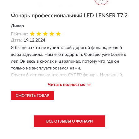
Фонарь профессиональный LED LENSER T7.2
Динар
Рейтинг:
Дата:
19.12.2024
Я бы ни за что не купил такой дорогой фонарь, меня б
жаба задушила. Нам его подарили. Фонарю уже более 6
лет. Он весь в сколах и царапинах, потому что где он
только не эксплуатировался нами.
Спустя 6 лет скажу, что это СУПЕР фонарь. Надежный,
прочный, влагостойкий, удобный в руке. Луч
Читать полностью
действительно яркий, удобно регулировать пучок света.
Если для вас такая покупка не считается дорогой,
СМОТРЕТЬ ТОВАР
однозначно рекомендую!!!!
ВСЕ ОТЗЫВЫ О ФОНАРИ